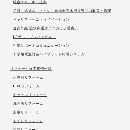
総合エネルギー提案
蛇口、給排水、トイレ、給湯器等水回り製品の取替・修理
住宅リフォーム・リノベーション
遠赤外線 温水床暖房「ユカカラ暖房」
LPガス（プロパンガス）
企業サポートコミュニケーション
非常用電源対策ハイブリッド給電システム
リフォーム施工事例一覧
床暖房リフォーム
LDKリフォーム
キッチンリフォーム
洗面所リフォーム
浴室リフォーム
トイレリフォーム
和室リフォーム