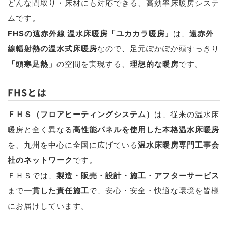
どんな間取り・床材にも対応できる、高効率床暖房システ
ムです。
FHSの遠赤外線 温水床暖房「ユカカラ暖房」
は、
遠赤外
線輻射熱の温水式床暖房
なので、足元ぽかぽか頭すっきり
「頭寒足熱」
の空間を実現する、
理想的な暖房
です。
FHSとは
ＦＨＳ（フロアヒーティングシステム）
は、従来の温水床
暖房と全く異なる
高性能パネルを使用した本格温水床暖房
を、九州を中心に全国に広げている
温水床暖房専門工事会
社のネットワーク
です。
ＦＨＳでは、
製造・販売・設計・施工・アフターサービス
まで
一貫した責任施工
で、安心・安全・快適な環境を皆様
にお届けしています。