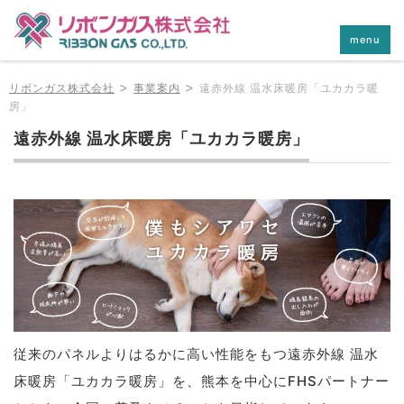
menu
>
>
リボンガス株式会社
事業案内
遠赤外線 温水床暖房「ユカカラ暖
房」
遠赤外線 温水床暖房「ユカカラ暖房」
従来のパネルよりはるかに高い性能をもつ遠赤外線 温水
床暖房「ユカカラ暖房」を、熊本を中心にFHSパートナー