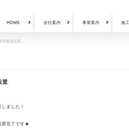
HOME
会社案内
事業案内
施
浴室仮設設置
設置
置しました！
設置完了です☻