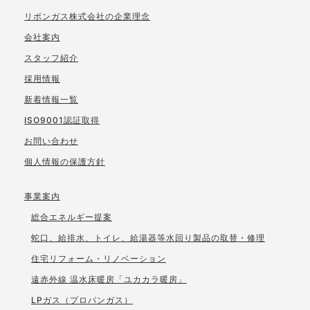
リボンガス株式会社の企業理念
会社案内
スタッフ紹介
採用情報
新着情報一覧
ISO9001認証取得
お問い合わせ
個人情報の保護方針
事業案内
総合エネルギー提案
蛇口、給排水、トイレ、給湯器等水回り製品の取替・修理
住宅リフォーム・リノベーション
遠赤外線 温水床暖房「ユカカラ暖房」
LPガス（プロパンガス）