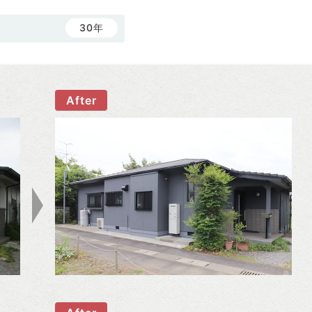
：
30年
After