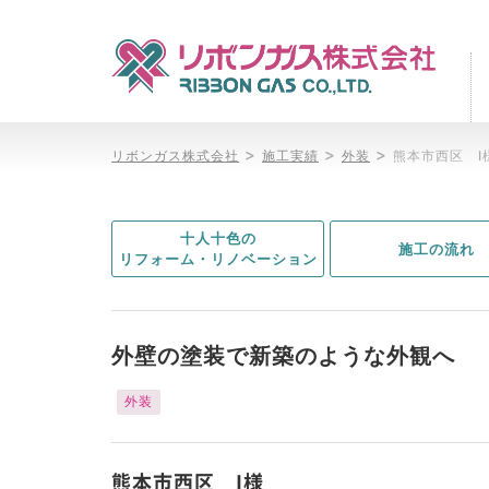
>
>
>
リボンガス株式会社
施工実績
外装
熊本市西区 I
十人十色の
施工の流れ
リフォーム・リノベーション
外壁の塗装で新築のような外観へ
外装
熊本市西区 I様