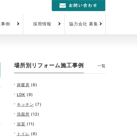
工事例
採用情報
協力会社 募集
場所別リフォーム施工事例
一覧
床暖房
(6)
LDK
(9)
キッチン
(7)
洗面所
(12)
浴室
(11)
トイレ
(6)