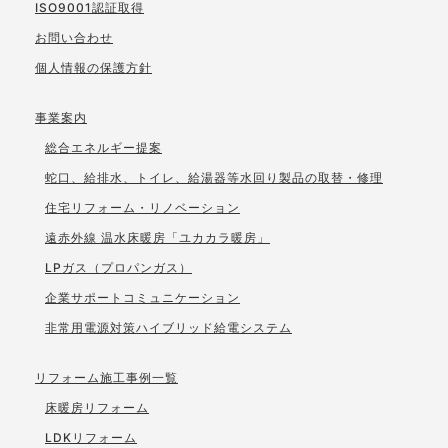
ISO9001認証取得
お問い合わせ
個人情報の保護方針
事業案内
総合エネルギー提案
蛇口、給排水、トイレ、給湯器等水回り製品の取替・修理
住宅リフォーム・リノベーション
遠赤外線 温水床暖房「ユカカラ暖房」
LPガス（プロパンガス）
企業サポートコミュニケーション
非常用電源対策ハイブリッド給電システム
リフォーム施工事例一覧
床暖房リフォーム
LDKリフォーム