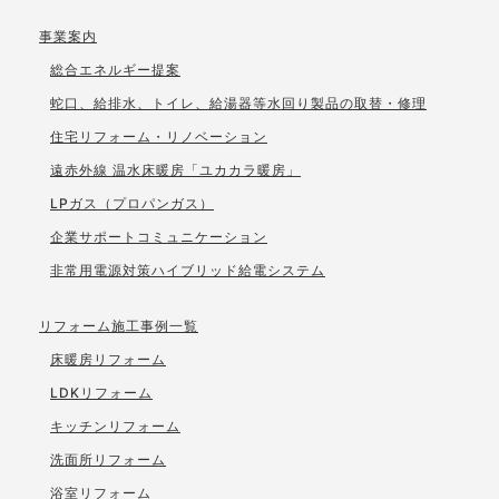
事業案内
総合エネルギー提案
蛇口、給排水、トイレ、給湯器等水回り製品の取替・修理
住宅リフォーム・リノベーション
遠赤外線 温水床暖房「ユカカラ暖房」
LPガス（プロパンガス）
企業サポートコミュニケーション
非常用電源対策ハイブリッド給電システム
リフォーム施工事例一覧
床暖房リフォーム
LDKリフォーム
キッチンリフォーム
洗面所リフォーム
浴室リフォーム