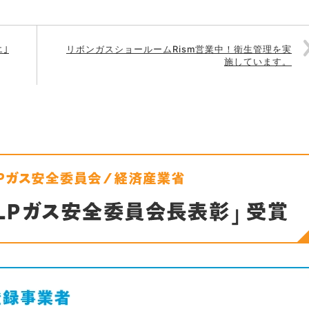
エ｣
リボンガスショールームRism営業中！衛生管理を実
施しています。